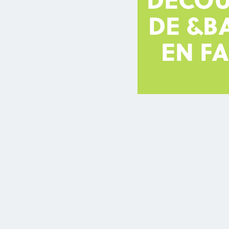
DÉCOU
DE &B
EN F