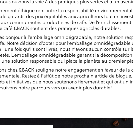
us ouvrons la voie à des pratiques plus vertes et à un avenir
nnement éthique rencontre la responsabilité environnementale 
rade garantit des prix équitables aux agriculteurs tout en inve
t aux communautés productrices de café. De l’enrichissement d
e café &BACK soutient des pratiques agricoles durables.
es bonjour à l’emballage omnidégradable, notre solution res
fé. Notre décision d’opter pour l’emballage omnidégradable
e : une fois qu’ils sont livrés, nous n’avons aucun contrôle sur
t jetés. L’emballage omnidégradable garantit la décomposition
 une solution responsable qui place la planète au premier pl
tions chez &BACK souligne notre engagement en faveur de la du
mentale. Restez à l’affût de notre prochain article de blogue
ts et initiatives que nous soutenons fièrement et qui ont un im
suivons notre parcours vers un avenir plus durable!